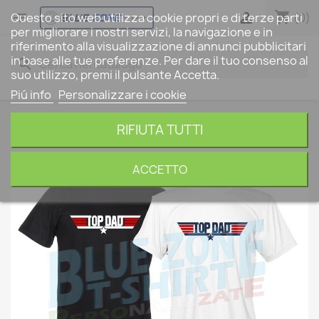
shopping_cart


(0)
Questo sito web utilizza cookie propri e di terze parti
per migliorare i nostri servizi, la navigazione e in
riferimento alla visualizzazione di annunci pubblicitari
in base alle tue preferenze. Per dare il tuo consenso al
search
suo utilizzo, premi il pulsante Accetta.
Piú info
Personalizzare i cookie
RIFIUTA TUTTI
ACCETTO