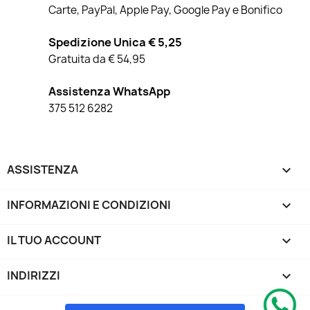
Carte, PayPal, Apple Pay, Google Pay e Bonifico
Spedizione Unica € 5,25
Gratuita da € 54,95
Assistenza WhatsApp
375 512 6282
ASSISTENZA

INFORMAZIONI E CONDIZIONI

IL TUO ACCOUNT

INDIRIZZI
keyboard_arrow_down