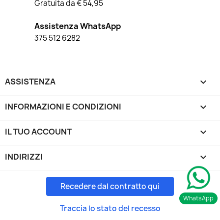
Gratuita da € 54,95
Assistenza WhatsApp
375 512 6282
ASSISTENZA

INFORMAZIONI E CONDIZIONI

IL TUO ACCOUNT

INDIRIZZI
keyboard_arrow_down
Recedere dal contratto qui
WhatsApp
Traccia lo stato del recesso